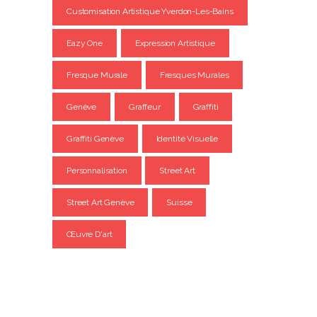
Customisation Artistique Yverdon-Les-Bains
Eazy One
Expression Artistique
Fresque Murale
Fresques Murales
Genève
Graffeur
Graffiti
Graffiti Genève
Identité Visuelle
Personnalisation
Street Art
Street Art Genève
Suisse
Œuvre D'art