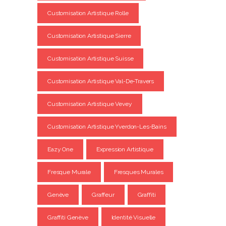
Customisation Artistique Rolle
Customisation Artistique Sierre
Customisation Artistique Suisse
Customisation Artistique Val-De-Travers
Customisation Artistique Vevey
Customisation Artistique Yverdon-Les-Bains
Eazy One
Expression Artistique
Fresque Murale
Fresques Murales
Genève
Graffeur
Graffiti
Graffiti Genève
Identité Visuelle