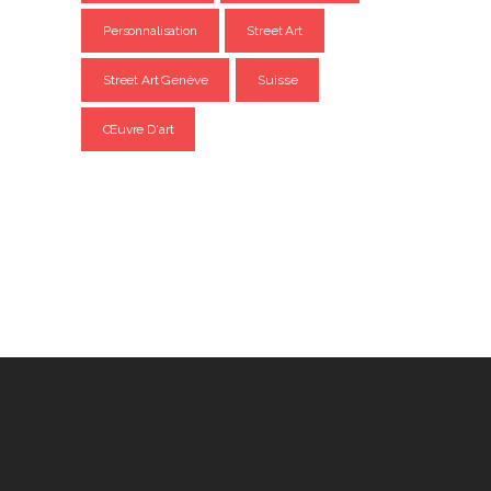
Personnalisation
Street Art
Street Art Genève
Suisse
Œuvre D'art