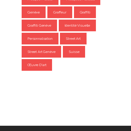
Genève
Graffeur
Graffiti
Graffiti Genève
Identité Visuelle
Personnalisation
Street Art
Street Art Genève
Suisse
Œuvre D'art