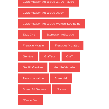
Customisation Artistique Val-De-Travers
Customisation Artistique Vevey
Customisation Artistique Yverdon-Les-Bains
Eazy One
Expression Artistique
Fresque Murale
Fresques Murales
Genève
Graffeur
Graffiti
Graffiti Genève
Identité Visuelle
Personnalisation
Street Art
Street Art Genève
Suisse
Œuvre D'art