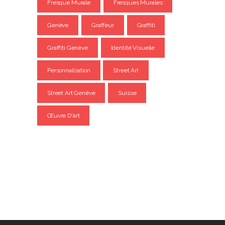
Fresque Murale
Fresques Murales
Genève
Graffeur
Graffiti
Graffiti Genève
Identité Visuelle
Personnalisation
Street Art
Street Art Genève
Suisse
Œuvre D'art