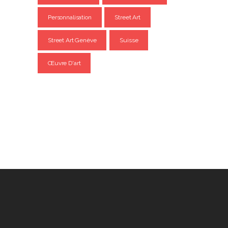
Personnalisation
Street Art
Street Art Genève
Suisse
Œuvre D'art