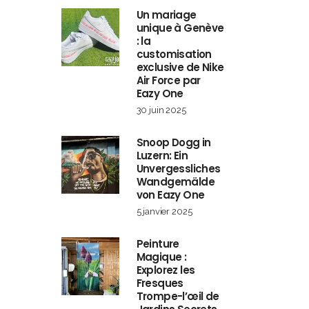
Un mariage
unique à Genève
: la
customisation
exclusive de Nike
Air Force par
Eazy One
30 juin 2025
Snoop Dogg in
Luzern: Ein
Unvergessliches
Wandgemälde
von Eazy One
5 janvier 2025
Peinture
Magique :
Explorez les
Fresques
Trompe-l’œil de