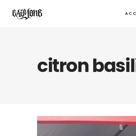
ACC
citron basi