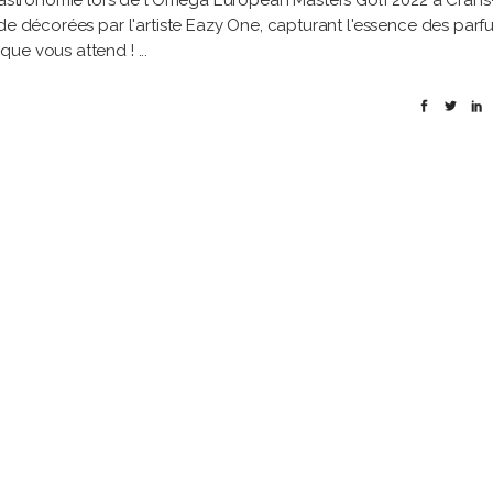
 gastronomie lors de l'Omega European Masters Golf 2022 à Crans
ide décorées par l'artiste Eazy One, capturant l'essence des parf
ique vous attend !