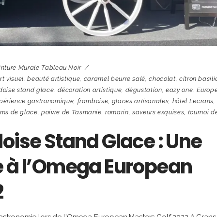
inture Murale Tableau Noir
rt visuel
,
beauté artistique
,
caramel beurre salé
,
chocolat
,
citron basili
doise stand glace
,
décoration artistique
,
dégustation
,
eazy one
,
Europ
périence gastronomique
,
framboise
,
glaces artisanales
,
hôtel Lecrans
,
ums de glace
,
poivre de Tasmanie
,
romarin
,
saveurs exquises
,
tournoi d
oise Stand Glace : Une
e à l’Omega European
2