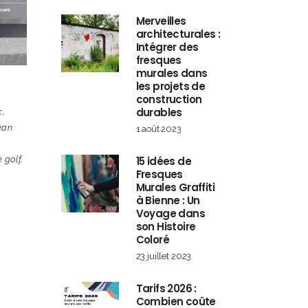
Merveilles
architecturales :
Intégrer des
fresques
murales dans
les projets de
construction
durables
c
,
ean
1 août 2023
15 idées de
e golf
,
Fresques
Murales Graffiti
à Bienne : Un
Voyage dans
son Histoire
Coloré
23 juillet 2023
Tarifs 2026 :
Combien coûte