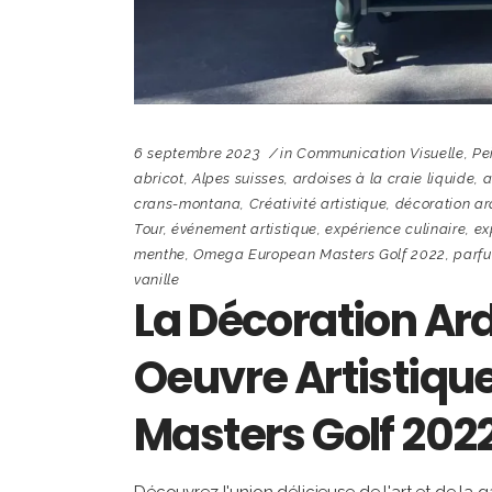
6 septembre 2023
in
Communication Visuelle
,
Pe
abricot
,
Alpes suisses
,
ardoises à la craie liquide
,
a
crans-montana
,
Créativité artistique
,
décoration ar
Tour
,
événement artistique
,
expérience culinaire
,
ex
menthe
,
Omega European Masters Golf 2022
,
parf
vanille
La Décoration Ard
Oeuvre Artistiqu
Masters Golf 202