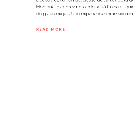
Découvrez l'union délicieuse de l'art et de la
Montana. Explorez nos ardoises à la craie liqu
de glace exquis. Une expérience immersive un
READ MORE