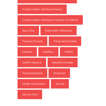
Customisation Artistique Vevey
Customisation Artistique Yverdon-Les-Bains
Eazy One
Expression Artistique
Fresque Murale
Fresques Murales
Genève
Graffeur
Graffiti
Graffiti Genève
Identité Visuelle
Personnalisation
Street Art
Street Art Genève
Suisse
Œuvre D'art