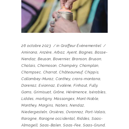
26 octobre 2023
in
Graffeur Évènementiel
Aminona
,
Anzère
,
Arbaz
,
Ayent
,
Bagnes
,
Basse-
Nendaz
,
Beuson
,
Bovernier
,
Branson
,
Bruson
,
Chalais
,
Chamoson
,
Champéry
,
Champlan
,
Champsec
,
Charrat
,
Châteauneuf
,
Chippis
,
Collombey-Muraz
,
Conthey
,
crans-montana
,
Dorenaz
,
Evionnaz
,
Evolène
,
Finhaut
,
Fully
,
Goms
,
Grimisuat
,
Grône
,
Hérémence
,
Isérables
,
Liddes
,
martigny
,
Massongex
,
Mont-Noble
,
Monthey
,
Morgins
,
Naters
,
Nendaz
,
Niedergesteln
,
Orsières
,
Ovronnaz
,
Port-Valais
,
Rarogne
,
Rarogne occidental
,
Riddes
,
Saas-
Almagell
,
Saas-Balen
,
Saas-Fee
,
Saas-Grund
,