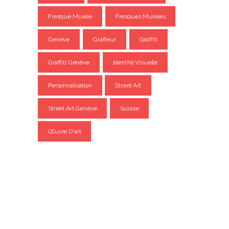
Fresque Murale
Fresques Murales
Genève
Graffeur
Graffiti
Graffiti Genève
Identité Visuelle
Personnalisation
Street Art
Street Art Genève
Suisse
Œuvre D'art