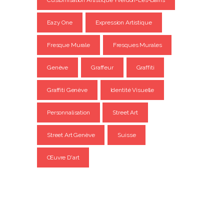
Customisation Artistique Yverdon-Les-Bains
Eazy One
Expression Artistique
Fresque Murale
Fresques Murales
Genève
Graffeur
Graffiti
Graffiti Genève
Identité Visuelle
Personnalisation
Street Art
Street Art Genève
Suisse
Œuvre D'art