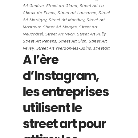
Art Genève
,
Street art Gland
,
Street Art La
Chaux-de-Fonds
,
Street art Lausanne
,
Street
Art Martigny
,
Street Art Monthey
,
Street Art
Montreux
,
Street Art Morges
,
Street art
Neuchâtel
,
Street Art Nyon
,
Street Art Pully
,
Street Art Renens
,
Street Art Sion
,
Street Art
Vevey
,
Street Art Yverdon-les-Bains
,
streetart
A l’ère
d’Instagram,
les entreprises
utilisent le
street art pour