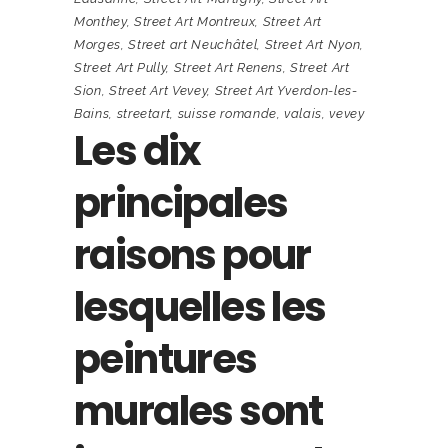
Monthey
,
Street Art Montreux
,
Street Art
Morges
,
Street art Neuchâtel
,
Street Art Nyon
,
Street Art Pully
,
Street Art Renens
,
Street Art
Sion
,
Street Art Vevey
,
Street Art Yverdon-les-
Bains
,
streetart
,
suisse romande
,
valais
,
vevey
Les dix
principales
raisons pour
lesquelles les
peintures
murales sont