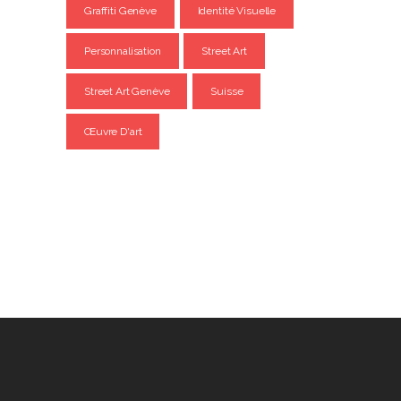
Graffiti Genève
Identité Visuelle
Personnalisation
Street Art
Street Art Genève
Suisse
Œuvre D'art