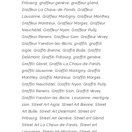
Fribourg
,
graffeur genève
,
graffeur gland
,
Graffeur La Chaux-de-Fonds
,
Graffeur
Lausanne
,
Graffeur Martigny
,
Graffeur Monthey
,
Graffeur Montreux
,
Graffeur Morges
,
Graffeur
Neuchâtel
,
Graffeur Nyon
,
Graffeur Pully
,
Graffeur Renens
,
Graffeur Sion
,
Graffeur Vevey
,
Graffeur Yverdon-les-Bains
,
graffiti
,
graffiti
aigle
,
Graffiti Bienne
,
Graffiti Bulle
,
Graffiti
Delémont
,
Graffiti Fribourg
,
graffiti genève
,
Graffiti Gland
,
Graffiti La Chaux-de-Fonds
,
graffiti lausanne
,
Graffiti Martigny
,
Graffiti
Monthey
,
Graffiti Montreux
,
Graffiti Morges
,
Graffiti Neuchâtel
,
Graffiti Nyon
,
Graffiti Pully
,
Graffiti Renens
,
Graffiti Sion
,
Graffiti Vevey
,
Graffiti Yverdon-les-Bains
,
Lausanne
,
martigny
,
sion
,
Street Art Aigle
,
Street Art Bienne
,
Street
Art Bulle
,
Street Art Delémont
,
Street art
Fribourg
,
Street Art Genève
,
Street art Gland
,
Street Art La Chaux-de-Fonds
,
Street art
Lausanne
,
Street Art Martigny
,
Street Art