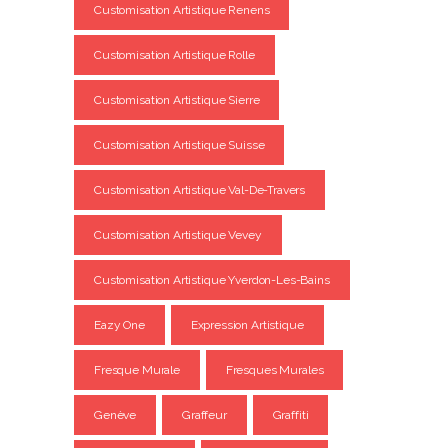
Customisation Artistique Renens
Customisation Artistique Rolle
Customisation Artistique Sierre
Customisation Artistique Suisse
Customisation Artistique Val-De-Travers
Customisation Artistique Vevey
Customisation Artistique Yverdon-Les-Bains
Eazy One
Expression Artistique
Fresque Murale
Fresques Murales
Genève
Graffeur
Graffiti