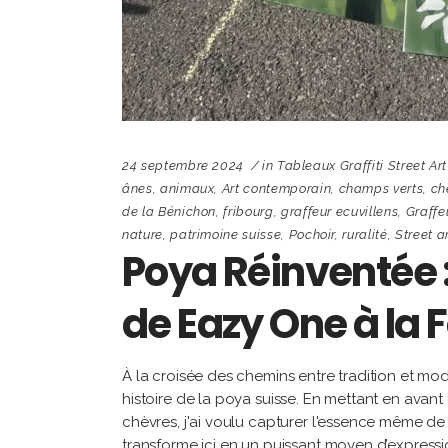
24 septembre 2024
in
Tableaux Graffiti Street Art
ânes
,
animaux
,
Art contemporain
,
champs verts
,
ch
de la Bénichon
,
fribourg
,
graffeur ecuvillens
,
Graffe
nature
,
patrimoine suisse
,
Pochoir
,
ruralité
,
Street a
Poya Réinventée :
de Eazy One à la 
À la croisée des chemins entre tradition et mod
histoire de la poya suisse. En mettant en av
chèvres, j'ai voulu capturer l'essence même de no
transforme ici en un puissant moyen d’expressio