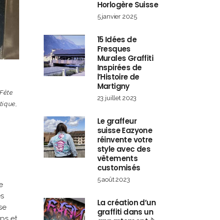
Horlogère Suisse
5 janvier 2025
15 Idées de
Fresques
Murales Graffiti
Inspirées de
l’Histoire de
Martigny
Fête
23 juillet 2023
stique
,
Le graffeur
suisse Eazyone
réinvente votre
style avec des
vêtements
customisés
5 août 2023
e
es
La création d’un
se
graffiti dans un
ps et