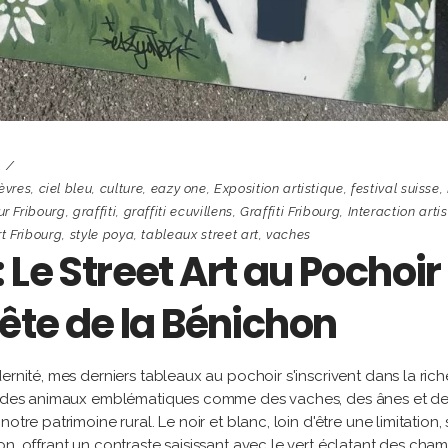
èvres
,
ciel bleu
,
culture
,
eazy one
,
Exposition artistique
,
festival suisse
,
ur Fribourg
,
graffiti
,
graffiti ecuvillens
,
Graffiti Fribourg
,
Interaction arti
rt Fribourg
,
style poya
,
tableaux street art
,
vaches
 Le Street Art au Pochoir
Fête de la Bénichon
ernité, mes derniers tableaux au pochoir s'inscrivent dans la rich
ant des animaux emblématiques comme des vaches, des ânes et d
tre patrimoine rural. Le noir et blanc, loin d'être une limitation, 
n, offrant un contraste saisissant avec le vert éclatant des cham