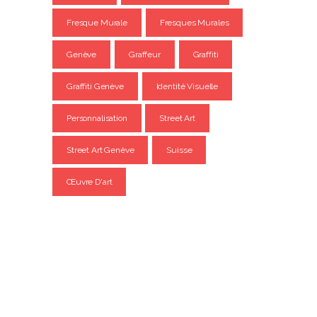
Fresque Murale
Fresques Murales
Genève
Graffeur
Graffiti
Graffiti Genève
Identité Visuelle
Personnalisation
Street Art
Street Art Genève
Suisse
Œuvre D'art