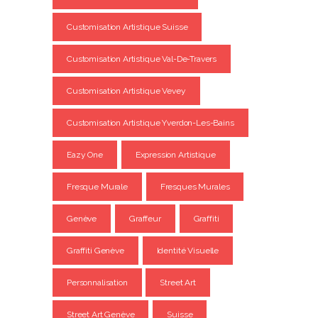
Customisation Artistique Suisse
Customisation Artistique Val-De-Travers
Customisation Artistique Vevey
Customisation Artistique Yverdon-Les-Bains
Eazy One
Expression Artistique
Fresque Murale
Fresques Murales
Genève
Graffeur
Graffiti
Graffiti Genève
Identité Visuelle
Personnalisation
Street Art
Street Art Genève
Suisse