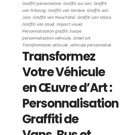
Graffiti personnalisé
,
Graffiti sur van
,
Graffiti
van Fribourg
,
Graffiti van Genève
,
Graffiti van
Jura
,
Graffiti van Neuchâtel
,
Graffiti van Valais
,
Graffiti van Vaud
,
Impact visuel
,
Personnalisation graffiti Suisse
,
personnalisation véhicule
,
street art
,
Transformation véhicule
,
véhicule personnalisé
Transformez
Votre Véhicule
en Œuvre d’Art :
Personnalisation
Graffiti de
Vans, Bus et