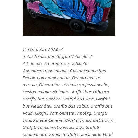
13 novembre 2024
in
Customisation Graffiti Véhicule
Art de rue
,
Art urbain sur véhicule
,
Communication mobile
,
Customisation bus
,
Décoration camionnette
,
Décoration sur
mesure
,
Décoration véhicule professionnelle
,
Design unique véhicule
,
Graffiti bus Fribourg
,
Graffiti bus Genève
,
Graffiti bus Jura
,
Graffiti
bus Neuchâtel
,
Graffiti bus Valais
,
Graffiti bus
Vaud
,
Graffiti camionnette Fribourg
,
Graffiti
camionnette Genève
,
Graffiti camionnette Jura
,
Graffiti camionnette Neuchâtel
,
Graffiti
camionnette Valais
,
Graffiti camionnette Vaud
,