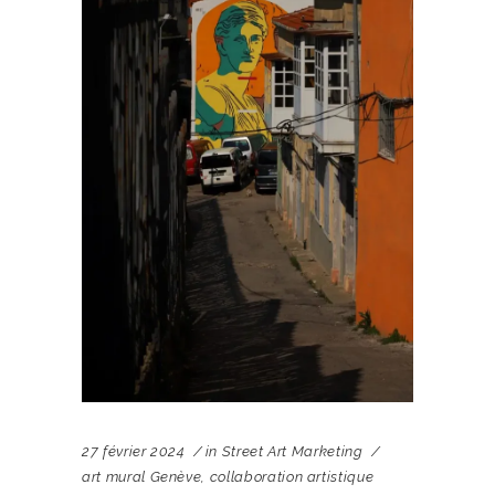
27 février 2024
in
Street Art Marketing
art mural Genève
,
collaboration artistique