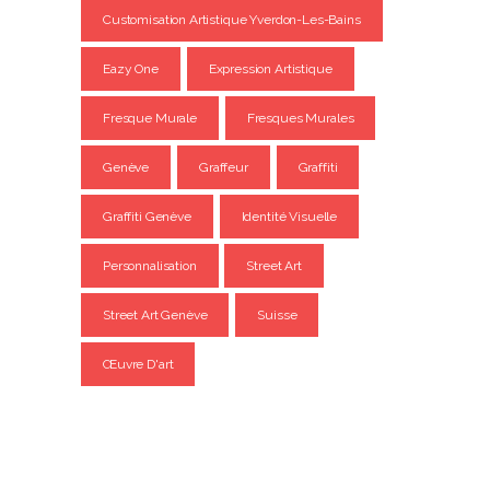
Customisation Artistique Yverdon-Les-Bains
Eazy One
Expression Artistique
Fresque Murale
Fresques Murales
Genève
Graffeur
Graffiti
Graffiti Genève
Identité Visuelle
Personnalisation
Street Art
Street Art Genève
Suisse
Œuvre D'art