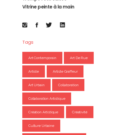
Vitrine peinte à la main
Tags
Art Contemporain
Art De Rue
Artiste
Artiste Graffeur
Art Urbain
Collaboration
Collaboration Artistique
Création Artistique
Créativité
Culture Urbaine