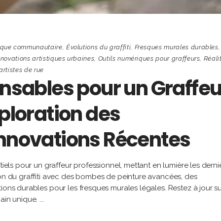
tique communautaire
,
Évolutions du graffiti
,
Fresques murales durables
,
nnovations artistiques urbaines
,
Outils numériques pour graffeurs
,
Réali
rtistes de rue
ensables pour un Graffeu
xploration des
Innovations Récentes
tiels pour un graffeur professionnel, mettant en lumière les derni
ion du graffiti avec des bombes de peinture avancées, des
ions durables pour les fresques murales légales. Restez à jour su
bain unique.