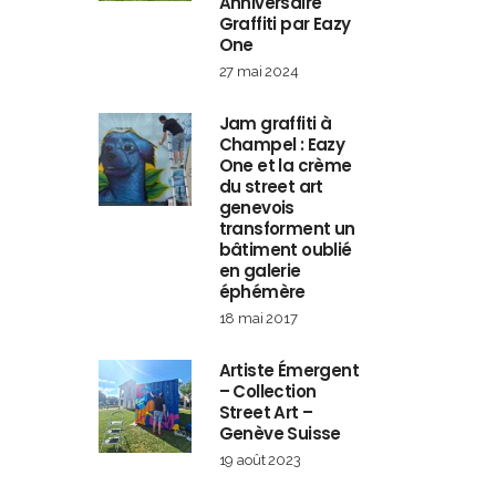
Anniversaire
Graffiti par Eazy
One
27 mai 2024
Jam graffiti à
Champel : Eazy
One et la crème
du street art
genevois
transforment un
bâtiment oublié
en galerie
éphémère
18 mai 2017
Artiste Émergent
– Collection
Street Art –
Genève Suisse
19 août 2023