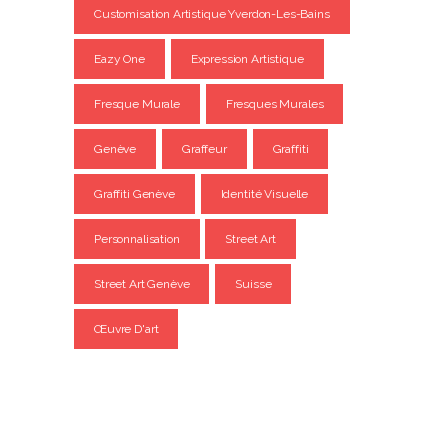
Customisation Artistique Yverdon-Les-Bains
Eazy One
Expression Artistique
Fresque Murale
Fresques Murales
Genève
Graffeur
Graffiti
Graffiti Genève
Identité Visuelle
Personnalisation
Street Art
Street Art Genève
Suisse
Œuvre D'art