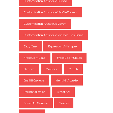
Customisation Artistique Suisse
Customisation Artistique Val-De-Travers
Customisation Artistique Vevey
Customisation Artistique Yverdon-Les-Bains
Eazy One
Expression Artistique
Fresque Murale
Fresques Murales
Genève
Graffeur
Graffiti
Graffiti Genève
Identité Visuelle
Personnalisation
Street Art
Street Art Genève
Suisse