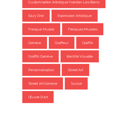
Customisation Artistique Yverdon-Les-Bains
Eazy One
Expression Artistique
Fresque Murale
Fresques Murales
Genève
Graffeur
Graffiti
Graffiti Genève
Identité Visuelle
Personnalisation
Street Art
Street Art Genève
Suisse
Œuvre D'art