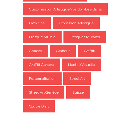
Customisation Artistique Yverdon-Les-Bains
Eazy One
Expression Artistique
Fresque Murale
Fresques Murales
Genève
Graffeur
Graffiti
Graffiti Genève
Identité Visuelle
Personnalisation
Street Art
Street Art Genève
Suisse
Œuvre D'art