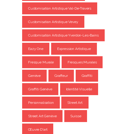
Customisation Artistique Val-De-Travers
Customisation Artistique Vevey
Customisation Artistique Yverdon-Les-Bains
Eazy One
Expression Artistique
Fresque Murale
Fresques Murales
Genève
Graffeur
Graffiti
Graffiti Genève
Identité Visuelle
Personnalisation
Street Art
Street Art Genève
Suisse
Œuvre D'art