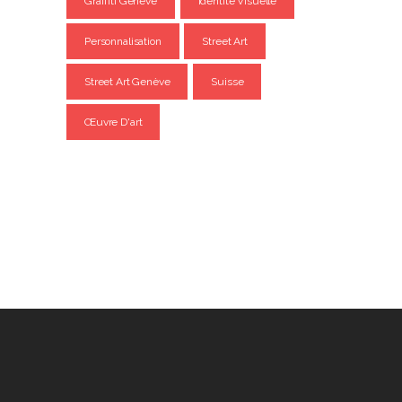
Graffiti Genève
Identité Visuelle
Personnalisation
Street Art
Street Art Genève
Suisse
Œuvre D'art