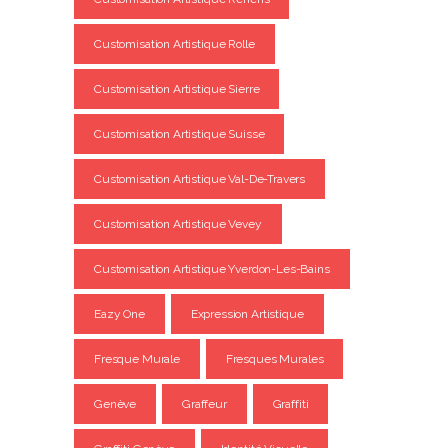
Customisation Artistique Rolle
Customisation Artistique Sierre
Customisation Artistique Suisse
Customisation Artistique Val-De-Travers
Customisation Artistique Vevey
Customisation Artistique Yverdon-Les-Bains
Eazy One
Expression Artistique
Fresque Murale
Fresques Murales
Genève
Graffeur
Graffiti