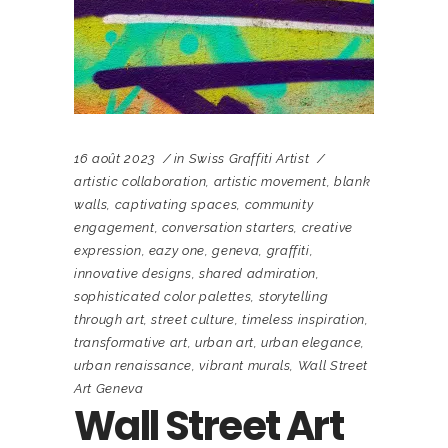
16 août 2023
in
Swiss Graffiti Artist
artistic collaboration
,
artistic movement
,
blank
walls
,
captivating spaces
,
community
engagement
,
conversation starters
,
creative
expression
,
eazy one
,
geneva
,
graffiti
,
innovative designs
,
shared admiration
,
sophisticated color palettes
,
storytelling
through art
,
street culture
,
timeless inspiration
,
transformative art
,
urban art
,
urban elegance
,
urban renaissance
,
vibrant murals
,
Wall Street
Art Geneva
Wall Street Art