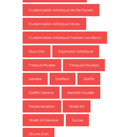
Customisation Artistique Val-De-Travers
Customisation Artistique Vevey
Customisation Artistique Yverdon-Les-Bains
Eazy One
Expression Artistique
Fresque Murale
Fresques Murales
Genève
Graffeur
Graffiti
Graffiti Genève
Identité Visuelle
Personnalisation
Street Art
Street Art Genève
Suisse
Œuvre D'art