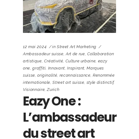
12 mai 2024
in
Street Art Marketing
Ambassadeur suisse
,
Art de rue
,
Collaboration
artistique
,
Créativité
,
Culture urbaine
,
eazy
one
,
graffiti
,
Innovant
,
Inspirant
,
Marques
suisse
,
originalité
,
reconnaissance
,
Renommée
internationale
,
Street art suisse
,
style distinctif
,
Visionnaire
,
Zurich
Eazy One :
L’ambassadeur
du street art