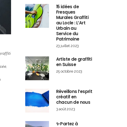
15 idées de
Fresques
Murales Graffiti
au Locle : L’Art
Urbain au
Service du
Patrimoine
23 juillet 2023
raffiti
Artiste de graffiti
en Suisse
isée
,
25 octobre 2023
u
Réveillons l’esprit
créatif en
chacun de nous
3 août 2023
✨ Partez à