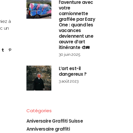
l’aventure avec
votre
camionnette
graffée par Eazy
hiez à
One : quand les
ec un
vacances
deviennent une
œuvre d’art
itinérante 🎨🚐
30 juin 2025
L’art est-il
dangereux ?
3 août 2023
Catégories
Aniversaire Graffiti Suisse
Anniversaire graffiti