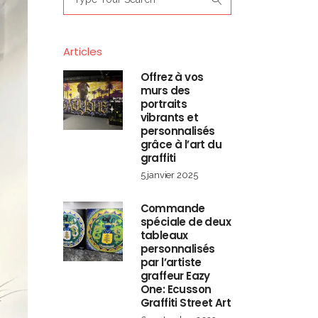
for:
Articles
Offrez à vos
murs des
portraits
vibrants et
personnalisés
grâce à l’art du
graffiti
5 janvier 2025
Commande
spéciale de deux
tableaux
personnalisés
par l’artiste
graffeur Eazy
One: Ecusson
Graffiti Street Art