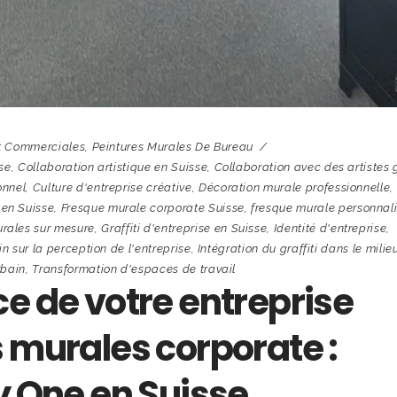
Et Commerciales
,
Peintures Murales De Bureau
sse
,
Collaboration artistique en Suisse
,
Collaboration avec des artistes g
onnel
,
Culture d'entreprise créative
,
Décoration murale professionnelle
,
 en Suisse
,
Fresque murale corporate Suisse
,
fresque murale personnal
rales sur mesure
,
Graffiti d'entreprise en Suisse
,
Identité d'entreprise
,
in sur la perception de l'entreprise
,
Intégration du graffiti dans le milie
rbain
,
Transformation d'espaces de travail
e de votre entreprise
 murales corporate :
y One en Suisse