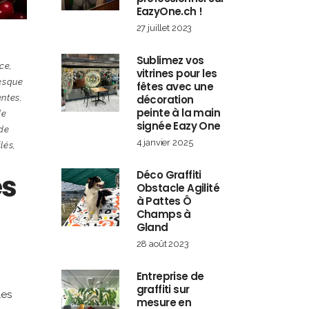
EazyOne.ch !
27 juillet 2023
Sublimez vos
rce
,
vitrines pour les
resque
fêtes avec une
entes
,
décoration
peinte à la main
de
signée Eazy One
 de
4 janvier 2025
ilés
,
es
Déco Graffiti
Obstacle Agilité
à Pattes Ô
Champs à
Gland
28 août 2023
Entreprise de
graffiti sur
les
mesure en