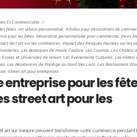
ives Et Commerciales
des fêtes
,
Art urbain personnalisé
,
Artistes pour décorations de comme
ce pour les fêtes
,
Décoration personnalisée pour commerces
,
Devis f
pact de l'art sur les commerces
,
Impact des fresques murales sur les v
Joailleries
,
Les Boutiques de Haute Couture
,
Les Casinos
,
Les Chalets 
 Écoles et Universités de renom
,
Les Événements Culturels
,
Les Hôtels
ses
,
Les Résidences de Prestige au bord des Lacs
,
Les Restaurants Éto
uxe
,
Street art pour entreprises
re entreprise pour les fêt
s street art pour les
t art sur mesure peuvent transformer votre commerce pendant 