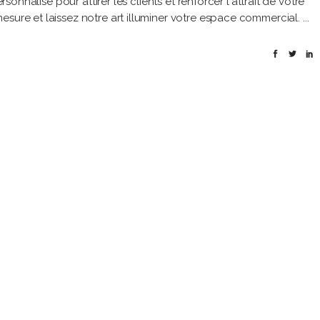
rsonnalisé pour attirer les clients et renforcer l'attrait de votre
esure et laissez notre art illuminer votre espace commercial.