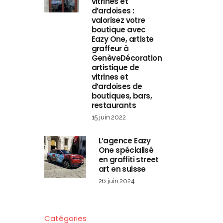
vitrines et
d’ardoises :
valorisez votre
boutique avec
Eazy One, artiste
graffeur à
GenèveDécoration
artistique de
vitrines et
d’ardoises de
boutiques, bars,
restaurants
15 juin 2022
L’agence Eazy
One spécialisé
en graffiti street
art en suisse
26 juin 2024
Catégories