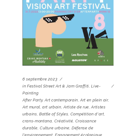
6 septembre 2023
in
Festival Street Art & Jam Graffiti
,
Live-
Painting
After Party
,
Art contemporain
,
Art en plein air
,
Art mural
,
art urbain
,
Artiste de rue
,
Artistes
urbains
,
Battle of Styles
,
Compétition d'art
,
crans-montana
,
Créativité
,
Croissance
durable
,
Culture urbaine
,
Défense de
l'environnement
,
Engagement écologique
,