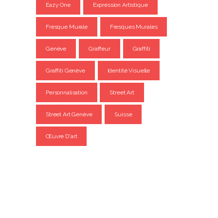
Eazy One
Expression Artistique
Fresque Murale
Fresques Murales
Genève
Graffeur
Graffiti
Graffiti Genève
Identité Visuelle
Personnalisation
Street Art
Street Art Genève
Suisse
Œuvre D'art