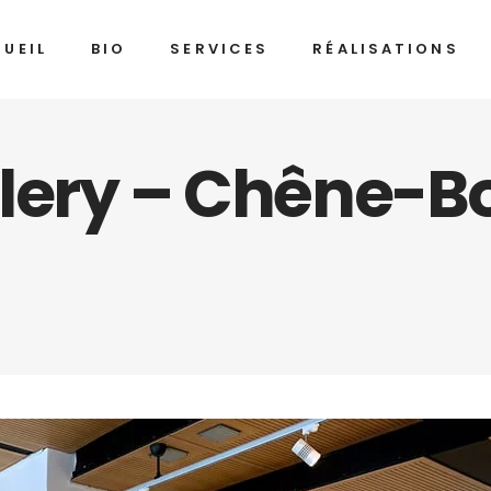
UEIL
BIO
SERVICES
RÉALISATIONS
lery – Chêne-B