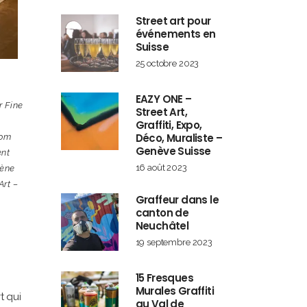
Street art pour
événements en
Suisse
25 octobre 2023
EAZY ONE –
r Fine
Street Art,
Graffiti, Expo,
Déco, Muraliste –
oom
Genève Suisse
nt
16 août 2023
ène
Art –
Graffeur dans le
canton de
Neuchâtel
19 septembre 2023
15 Fresques
Murales Graffiti
t qui
au Val de