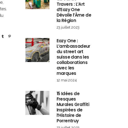
e,
Travers : L’Art
tes.
d’Eazy One
Dévoile l’Âme de
du
la Région
23 juillet 2023
Eazy One :
L’ambassadeur
du street art
suisse dans les
collaborations
avec les
marques
12 mai 2024
15 Idées de
Fresques
Murales Graffiti
Inspirées de
l’Histoire de
Porrentruy
23 juillet 2023