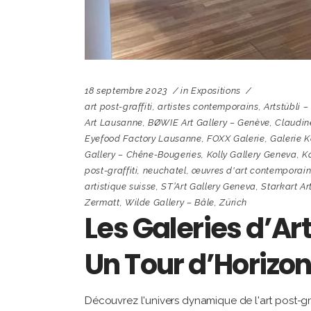
18 septembre 2023
in
Expositions
art post-graffiti
,
artistes contemporains
,
Artstübli –
Art Lausanne
,
BØWIE Art Gallery – Genève
,
Claudin
Eyefood Factory Lausanne
,
FOXX Galerie
,
Galerie K
Gallery – Chêne-Bougeries
,
Kolly Gallery Geneva
,
Ko
post-graffiti
,
neuchatel
,
œuvres d'art contemporai
artistique suisse
,
ST’Art Gallery Geneva
,
Starkart Ar
Zermatt
,
Wilde Gallery – Bâle
,
Zürich
Les Galeries d’Art
Un Tour d’Horizon
Découvrez l'univers dynamique de l'art post-graff