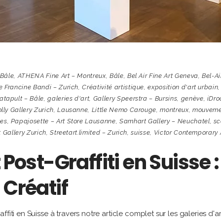
 Bâle
,
ATHENA Fine Art – Montreux
,
Bâle
,
Bel Air Fine Art Geneva
,
Bel-Ai
e Francine Bandi – Zurich
,
Créativité artistique
,
exposition d'art urbain
,
atapult – Bâle
,
galeries d'art
,
Gallery Speerstra – Bursins
,
genève
,
iDr
lly Gallery Zurich
,
Lausanne
,
Little Nemo Carouge
,
montreux
,
mouveme
nes
,
Papajosette – Art Store Lausanne
,
Samhart Gallery – Neuchatel
,
sc
t Gallery Zurich
,
Streetart.limited – Zurich
,
suisse
,
Victor Contemporary 
 Post-Graffiti en Suisse :
 Créatif
iti en Suisse à travers notre article complet sur les galeries d'ar