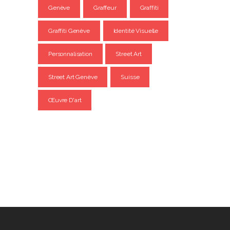
Genève
Graffeur
Graffiti
Graffiti Genève
Identité Visuelle
Personnalisation
Street Art
Street Art Genève
Suisse
Œuvre D'art