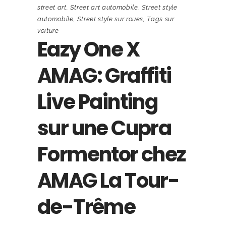
street art
,
Street art automobile
,
Street style
automobile
,
Street style sur roues
,
Tags sur
voiture
Eazy One X
AMAG: Graffiti
Live Painting
sur une Cupra
Formentor chez
AMAG La Tour-
de-Trême