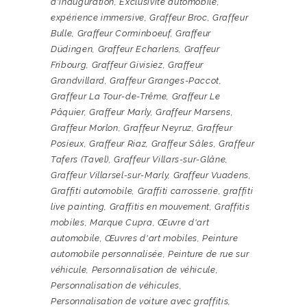
d'inauguration
,
Exclusivité automobile
,
expérience immersive
,
Graffeur Broc
,
Graffeur
Bulle
,
Graffeur Corminboeuf
,
Graffeur
Düdingen
,
Graffeur Echarlens
,
Graffeur
Fribourg
,
Graffeur Givisiez
,
Graffeur
Grandvillard
,
Graffeur Granges-Paccot
,
Graffeur La Tour-de-Trême
,
Graffeur Le
Pâquier
,
Graffeur Marly
,
Graffeur Marsens
,
Graffeur Morlon
,
Graffeur Neyruz
,
Graffeur
Posieux
,
Graffeur Riaz
,
Graffeur Sâles
,
Graffeur
Tafers (Tavel)
,
Graffeur Villars-sur-Glâne
,
Graffeur Villarsel-sur-Marly
,
Graffeur Vuadens
,
Graffiti automobile
,
Graffiti carrosserie
,
graffiti
live painting
,
Graffitis en mouvement
,
Graffitis
mobiles
,
Marque Cupra
,
Œuvre d'art
automobile
,
Œuvres d'art mobiles
,
Peinture
automobile personnalisée
,
Peinture de rue sur
véhicule
,
Personnalisation de véhicule
,
Personnalisation de véhicules
,
Personnalisation de voiture avec graffitis
,