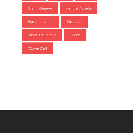
Graffiti Genève
Identité Visuelle
Personnalisation
Street Art
Street Art Genève
Suisse
Œuvre D'art