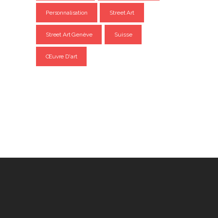
Personnalisation
Street Art
Street Art Genève
Suisse
Œuvre D'art