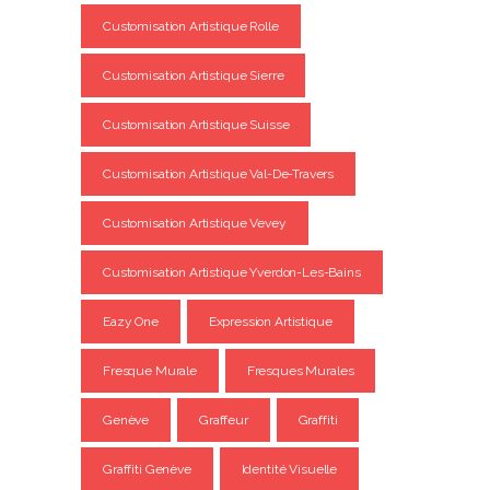
Customisation Artistique Rolle
Customisation Artistique Sierre
Customisation Artistique Suisse
Customisation Artistique Val-De-Travers
Customisation Artistique Vevey
Customisation Artistique Yverdon-Les-Bains
Eazy One
Expression Artistique
Fresque Murale
Fresques Murales
Genève
Graffeur
Graffiti
Graffiti Genève
Identité Visuelle