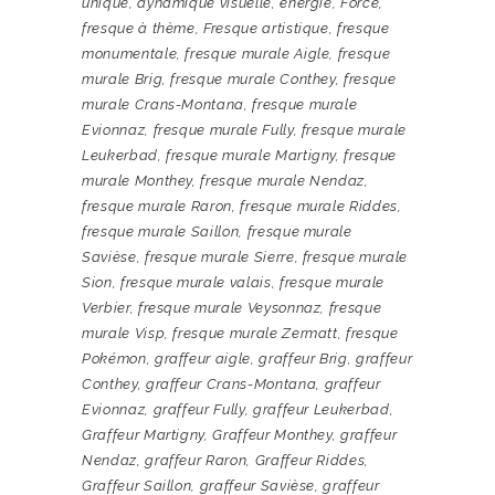
unique
,
dynamique visuelle
,
énergie
,
Force
,
fresque à thème
,
Fresque artistique
,
fresque
monumentale
,
fresque murale Aigle
,
fresque
murale Brig
,
fresque murale Conthey
,
fresque
murale Crans-Montana
,
fresque murale
Evionnaz
,
fresque murale Fully
,
fresque murale
Leukerbad
,
fresque murale Martigny
,
fresque
murale Monthey
,
fresque murale Nendaz
,
fresque murale Raron
,
fresque murale Riddes
,
fresque murale Saillon
,
fresque murale
Savièse
,
fresque murale Sierre
,
fresque murale
Sion
,
fresque murale valais
,
fresque murale
Verbier
,
fresque murale Veysonnaz
,
fresque
murale Visp
,
fresque murale Zermatt
,
fresque
Pokémon
,
graffeur aigle
,
graffeur Brig
,
graffeur
Conthey
,
graffeur Crans-Montana
,
graffeur
Evionnaz
,
graffeur Fully
,
graffeur Leukerbad
,
Graffeur Martigny
,
Graffeur Monthey
,
graffeur
Nendaz
,
graffeur Raron
,
Graffeur Riddes
,
Graffeur Saillon
,
graffeur Savièse
,
graffeur