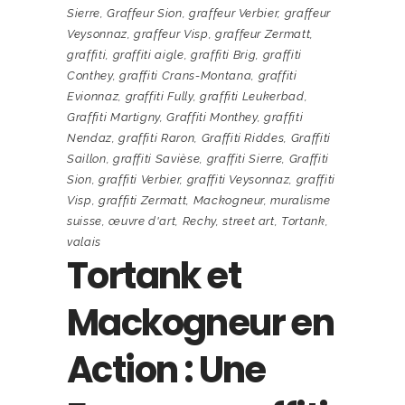
Sierre
,
Graffeur Sion
,
graffeur Verbier
,
graffeur
Veysonnaz
,
graffeur Visp
,
graffeur Zermatt
,
graffiti
,
graffiti aigle
,
graffiti Brig
,
graffiti
Conthey
,
graffiti Crans-Montana
,
graffiti
Evionnaz
,
graffiti Fully
,
graffiti Leukerbad
,
Graffiti Martigny
,
Graffiti Monthey
,
graffiti
Nendaz
,
graffiti Raron
,
Graffiti Riddes
,
Graffiti
Saillon
,
graffiti Savièse
,
graffiti Sierre
,
Graffiti
Sion
,
graffiti Verbier
,
graffiti Veysonnaz
,
graffiti
Visp
,
graffiti Zermatt
,
Mackogneur
,
muralisme
suisse
,
œuvre d'art
,
Rechy
,
street art
,
Tortank
,
valais
Tortank et
Mackogneur en
Action : Une