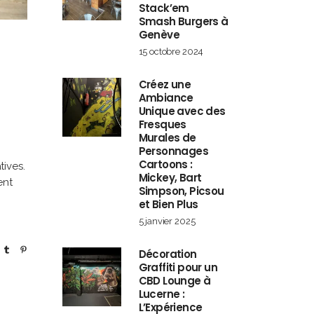
Stack’em
Smash Burgers à
Genève
15 octobre 2024
s
Créez une
Ambiance
Unique avec des
Fresques
Murales de
Personnages
Cartoons :
tives.
Mickey, Bart
ent
Simpson, Picsou
et Bien Plus
5 janvier 2025
Décoration
Graffiti pour un
CBD Lounge à
Lucerne :
L’Expérience