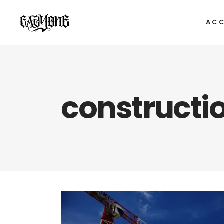
ACC
constructi