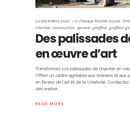
24 décembre 2022
in
Fresque Murale Suisse
,
Stre
chantier
,
construction
,
geneve
,
graffeur
,
graffeur g
Des palissades d
en œuvre d’art
Transformez vos palissades de chantier en oeuv
Offrez un cadre agréable aux riverains et aux
en faveur de l'art et de la créativité. Contactez
décorative.
READ MORE