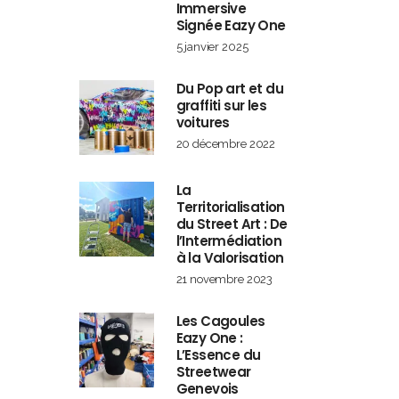
Immersive
Signée Eazy One
5 janvier 2025
Du Pop art et du
graffiti sur les
voitures
20 décembre 2022
La
Territorialisation
du Street Art : De
l’Intermédiation
à la Valorisation
21 novembre 2023
Les Cagoules
Eazy One :
L’Essence du
Streetwear
Genevois