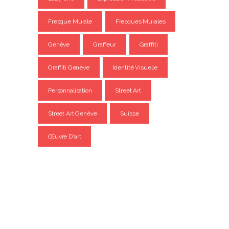
Fresque Murale
Fresques Murales
Genève
Graffeur
Graffiti
Graffiti Genève
Identité Visuelle
Personnalisation
Street Art
Street Art Genève
Suisse
Œuvre D'art