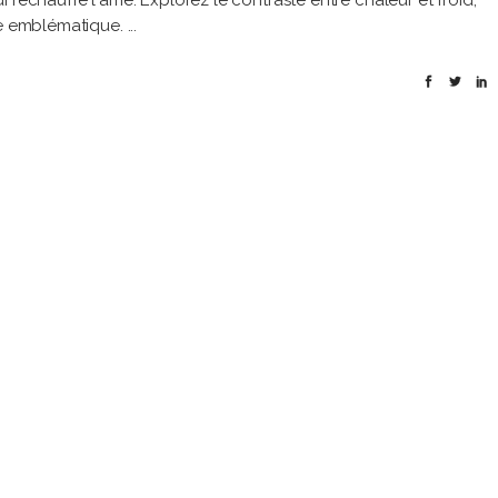
 réchauffe l'âme. Explorez le contraste entre chaleur et froid,
que emblématique.