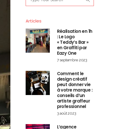
for:
Articles
Réalisation en 1h
: Le Logo
« Teddy’s Bar »
en Graffiti par
Eazy One
7 septembre 2023
Comment le
design créatif
peut donner vie
à votre marque :
conseils d’un
artiste graffeur
professionnel
3 août 2023
L’agence