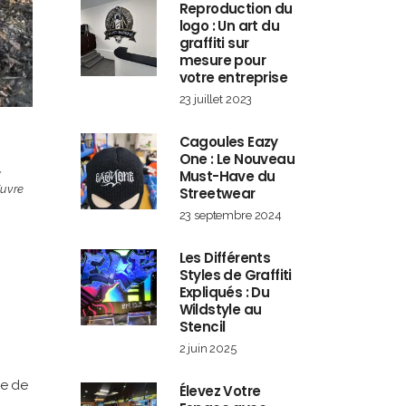
Reproduction du
logo : Un art du
graffiti sur
mesure pour
votre entreprise
23 juillet 2023
Cagoules Eazy
One : Le Nouveau
e
,
Must-Have du
uvre
Streetwear
23 septembre 2024
Les Différents
Styles de Graffiti
Expliqués : Du
Wildstyle au
Stencil
2 juin 2025
ue de
Élevez Votre