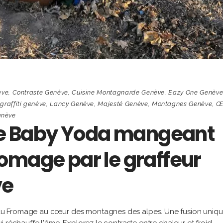
ève
,
Contraste Genève
,
Cuisine Montagnarde Genève
,
Eazy One Genèv
,
graffiti genève
,
Lancy Genève
,
Majesté Genève
,
Montagnes Genève
,
Œ
enève
 de Baby Yoda mangeant
omage par le graffeur
ve
au Fromage au cœur des montagnes des alpes. Une fusion uniq