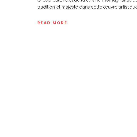
la pop culture et de la cuisine montagnarde qui
tradition et majesté dans cette œuvre artisti
READ MORE