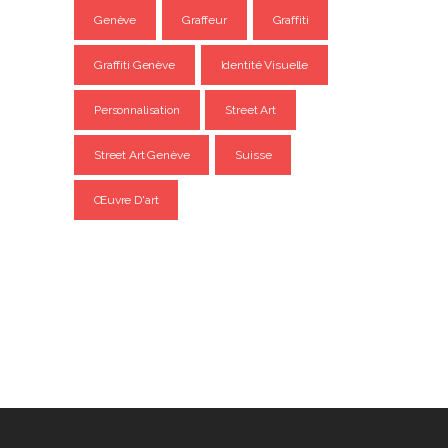
Genève
Graffeur
Graffiti
Graffiti Genève
Identité Visuelle
Personnalisation
Street Art
Street Art Genève
Suisse
Œuvre D'art