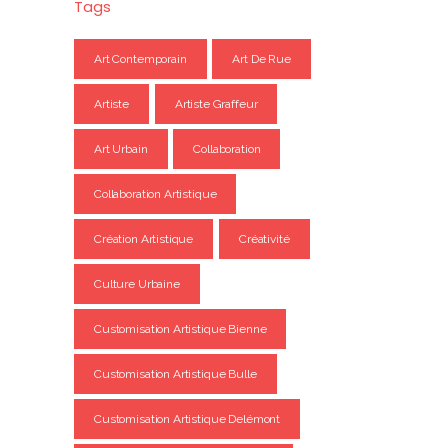
Tags
Art Contemporain
Art De Rue
Artiste
Artiste Graffeur
Art Urbain
Collaboration
Collaboration Artistique
Création Artistique
Créativité
Culture Urbaine
Customisation Artistique Bienne
Customisation Artistique Bulle
Customisation Artistique Delémont