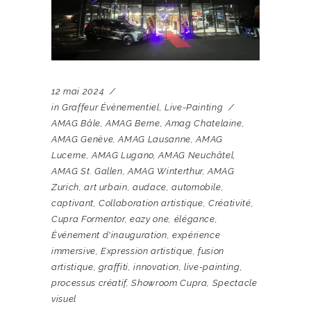
12 mai 2024
in
Graffeur Évènementiel
,
Live-Painting
AMAG Bâle
,
AMAG Berne
,
Amag Chatelaine
,
AMAG Genève
,
AMAG Lausanne
,
AMAG
Lucerne
,
AMAG Lugano
,
AMAG Neuchâtel
,
AMAG St. Gallen
,
AMAG Winterthur
,
AMAG
Zurich
,
art urbain
,
audace
,
automobile
,
captivant
,
Collaboration artistique
,
Créativité
,
Cupra Formentor
,
eazy one
,
élégance
,
Événement d'inauguration
,
expérience
immersive
,
Expression artistique
,
fusion
artistique
,
graffiti
,
innovation
,
live-painting
,
processus créatif
,
Showroom Cupra
,
Spectacle
visuel