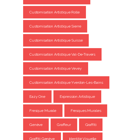
Customisation Artistique Rolle
Customisation Artistique Sierre
Customisation Artistique Suisse
Customisation Artistique Val-De-Travers
Customisation Artistique Vevey
Customisation Artistique Yverdon-Les-Bains
Eazy One
Expression Artistique
Fresque Murale
Fresques Murales
Genève
Graffeur
Graffiti
Graffiti Genève
Identité Visuelle