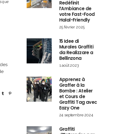
esque
Redéfinit
l’Ambiance de
votre Fast-Food
Halal-Friendly
25 février 2025
15 Idee di
Murales Graffiti
da Realizzare a
Bellinzona
 des
1 août 2023
de
Apprenez à
Graffer à la
Bombe : Atelier
et Cours de
Graffiti Tag avec
Eazy One
24 septembre 2024
Graffiti