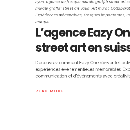
nyon
,
agence de fresque murale graffiti street art s
murale graffiti street art vaud
,
Art mural
,
Collaborat
Expériences mémorables
,
Fresques impactantes
,
I
marque
L’agence Eazy One
street art en suis
Découvrez comment Eazy One réinvente l'activ
expériences événementielles mémorables. Explo
communication et d'événements avec créativit
READ MORE