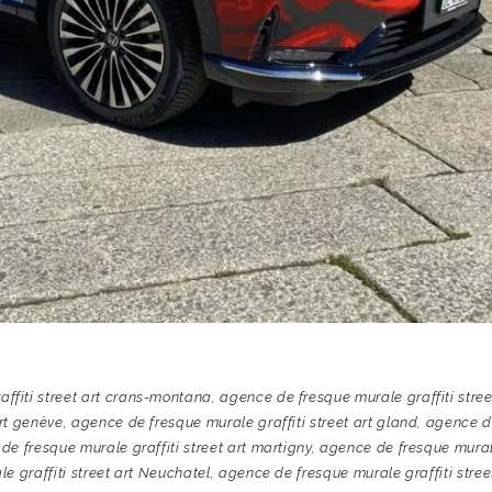
ffiti street art crans-montana
,
agence de fresque murale graffiti stree
art genève
,
agence de fresque murale graffiti street art gland
,
agence 
de fresque murale graffiti street art martigny
,
agence de fresque mura
e graffiti street art Neuchatel
,
agence de fresque murale graffiti stree