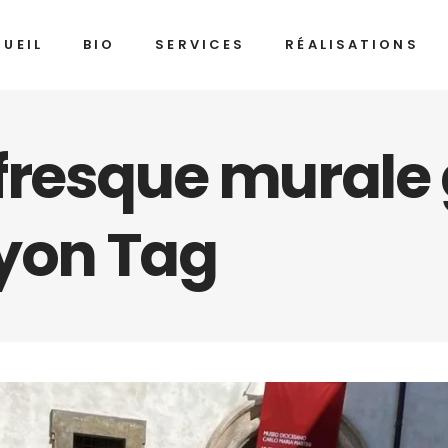
UEIL
BIO
SERVICES
RÉALISATIONS
resque murale g
nyon Tag