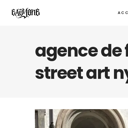
ACC
agence de f
street art 