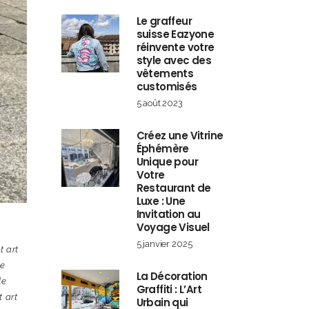
Le graffeur
suisse Eazyone
réinvente votre
style avec des
vêtements
customisés
5 août 2023
Créez une Vitrine
Éphémère
Unique pour
Votre
Restaurant de
Luxe : Une
Invitation au
Voyage Visuel
5 janvier 2025
t art
de
La Décoration
le
Graffiti : L’Art
t art
Urbain qui