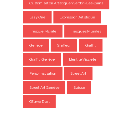
Customisation Artistique Yverdon-Les-Bains
Eazy One
Expression Artistique
Fresque Murale
Fresques Murales
Genève
Graffeur
Graffiti
Graffiti Genève
Identité Visuelle
Personnalisation
Street Art
Street Art Genève
Suisse
Œuvre D'art