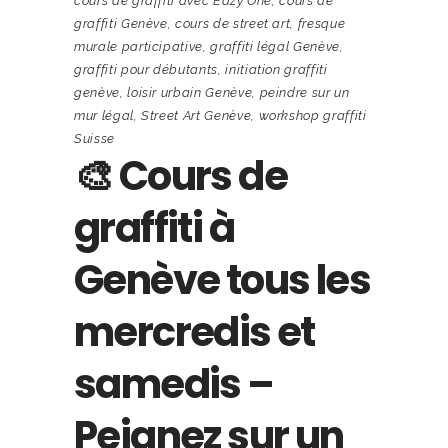
cours de graffiti avec Eazy One
,
cours de
graffiti Genève
,
cours de street art
,
fresque
murale participative
,
graffiti légal Genève
,
graffiti pour débutants
,
initiation graffiti
genève
,
loisir urbain Genève
,
peindre sur un
mur légal
,
Street Art Genève
,
workshop graffiti
Suisse
🎨 Cours de
graffiti à
Genève tous les
mercredis et
samedis –
Peignez sur un