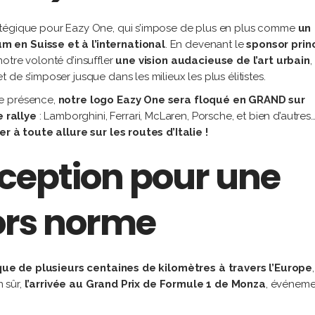
atégique pour Eazy One, qui s’impose de plus en plus comme
un
 en Suisse et à l’international
. En devenant le
sponsor prin
otre volonté d’insuffler
une vision audacieuse de l’art urbain
,
de s’imposer jusque dans les milieux les plus élitistes.
re présence,
notre logo Eazy One sera floqué en GRAND sur
 rallye
: Lamborghini, Ferrari, McLaren, Porsche, et bien d’autres
er à toute allure sur les routes d’Italie !
xception pour une
ors norme
ue de plusieurs centaines de kilomètres à travers l’Europe
n sûr,
l’arrivée au Grand Prix de Formule 1 de Monza
, événeme