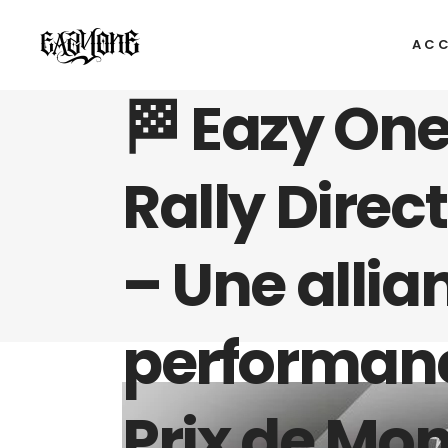
ACC
🏁 Eazy One
Rally Direc
– Une allian
performanc
Prix de Mon