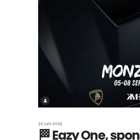
30 juin 2025
🏁 Eazy One, spon