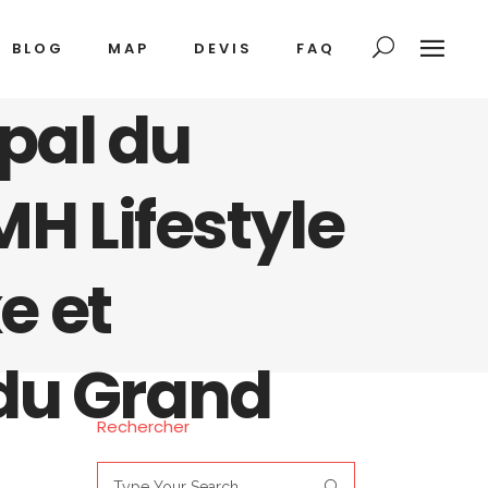
BLOG
MAP
DEVIS
FAQ
ipal du
MH Lifestyle
e et
 du Grand
Rechercher
Search