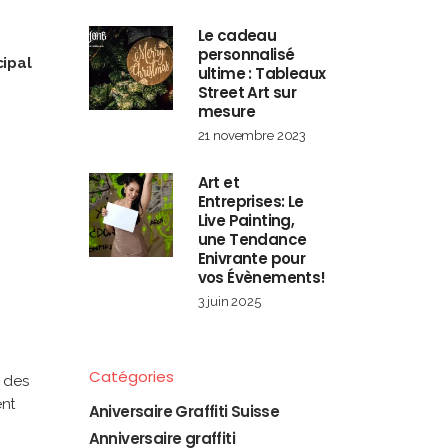
Le cadeau
personnalisé
cipal
ultime : Tableaux
Street Art sur
mesure
21 novembre 2023
…
Art et
Entreprises: Le
Live Painting,
une Tendance
Enivrante pour
vos Évènements!
3 juin 2025
Catégories
, des
nt
Aniversaire Graffiti Suisse
Anniversaire graffiti