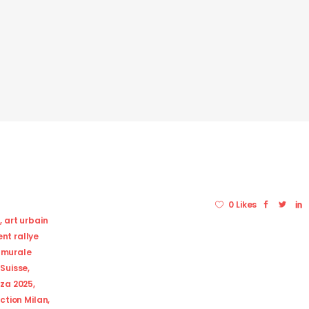
0 Likes
e
,
art urbain
nt rallye
 murale
 Suisse
,
nza 2025
,
ection Milan
,