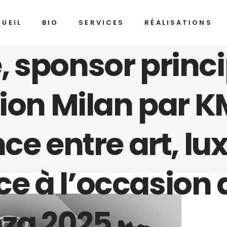
UEIL
BIO
SERVICES
RÉALISATIONS
, sponsor princ
tion Milan par K
ce entre art, lux
e à l’occasion
za 2025 🏎️