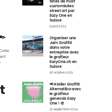
têtes de mort
customisées
street art par
Eazy One en
Suisse
5 août 2023
️
Organiser une
Jam Graffiti
dans votre
 Cette
entreprise avec
ant
le graffeur
EazyOne.ch en
e
Suisse
16 octobre 2023
t
📢 Atelier Graffiti
Alternatiba avec
le graffeur
genevois Eazy
One ! 🎨
23 septembre 2024