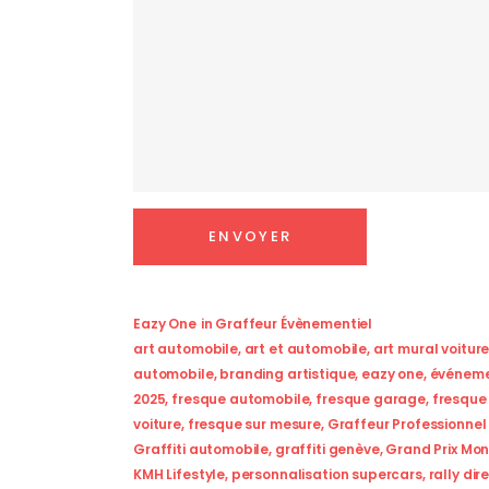
Eazy One
in
Graffeur Évènementiel
art automobile
,
art et automobile
,
art mural voitur
automobile
,
branding artistique
,
eazy one
,
événeme
2025
,
fresque automobile
,
fresque garage
,
fresque
voiture
,
fresque sur mesure
,
Graffeur Professionnel
Graffiti automobile
,
graffiti genève
,
Grand Prix Mo
KMH Lifestyle
,
personnalisation supercars
,
rally dir