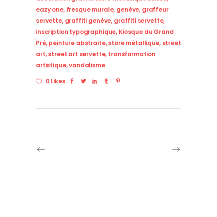
eazy one
,
fresque murale
,
genève
,
graffeur
servette
,
graffiti genève
,
graffiti servette
,
inscription typographique
,
Kiosque du Grand
Pré
,
peinture abstraite
,
store métallique
,
street
art
,
street art servette
,
transformation
artistique
,
vandalisme
0 Likes