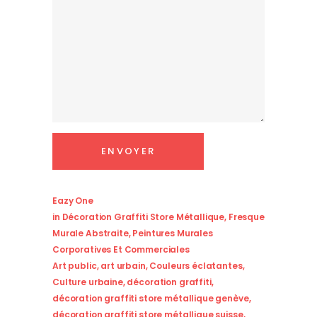
Eazy One
in
Décoration Graffiti Store Métallique
,
Fresque
Murale Abstraite
,
Peintures Murales
Corporatives Et Commerciales
Art public
,
art urbain
,
Couleurs éclatantes
,
Culture urbaine
,
décoration graffiti
,
décoration graffiti store métallique genève
,
décoration graffiti store métallique suisse
,