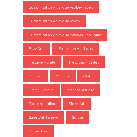
Customisation Artistique Val-De-Travers
Customisation Artistique Vevey
Customisation Artistique Yverdon-Les-Bains
Eazy One
Expression Artistique
Fresque Murale
Fresques Murales
Genève
Graffeur
Graffiti
Graffiti Genève
Identité Visuelle
Personnalisation
Street Art
Street Art Genève
Suisse
Œuvre D'art