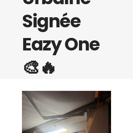
Signée
Eazy One
🎨🔥